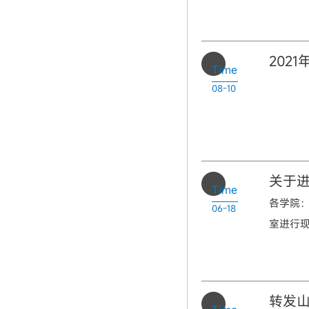
202
Time
08-10
关于
Time
各学院
06-18
室进行现
转发山