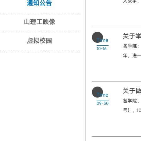
人故事，
通知公告
山理工映像
关于举
虚拟校园
Time
各学院：
10-16
年，进一
关于
Time
各学院、
09-30
号），10