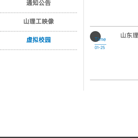
通知公告
山理工映像
山东
虚拟校园
Time
01-25