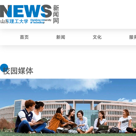
首页
新闻
文化
服
最美山理工