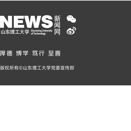
版权所有©山东理工大学党委宣传部