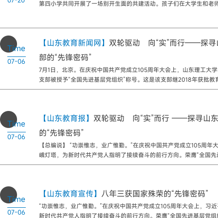
07-20
第四小学共同开展了一场别开生面的共建活动。孩子们在大学生和老师们
【山东教育新闻网】
双轮驱动 向“实”而行——探
Time
部的“先锋密码”
07-06
7月1日，北京。在庆祝中国共产党成立105周年大会上，山东理工大
支部被授予“全国先进基层党组织”称号。这是该支部继2018年获批教育部
【山东教育报】
双轮驱动 向“实”而行 ——探寻山
Time
的“先锋密码”
07-06
【总编说】 “功崇惟志，业广惟勤。”在庆祝中国共产党成立105周
峨灯塔，为新时代共产党人指明了接续奋斗的前行方向。荣膺“全国先进基
【山东教育宣传】
八年三获国家殊荣的“先锋密码”
Time
“功崇惟志，业广惟勤。”在庆祝中国共产党成立105周年大会上，习
07-06
新时代共产党人指明了接续奋斗的前行方向。荣膺“全国先进基层党组织”