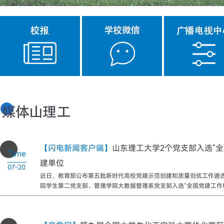
【闪电新闻客户端】
山东理工大学2个党支部入选“
Time
建单位
07-20
近日，教育部公布第五批新时代高校党建示范创建和质量创优工作遴
院学生第二党支部、管理学院大数据管理系党支部入选“全国党建工作样板