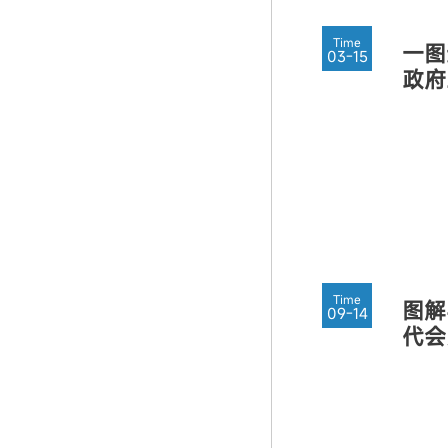
Time
一图
03-15
政府
Time
图解
09-14
代会