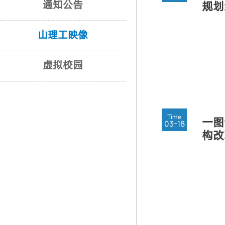
通知公告
规划
山理工映像
虚拟校园
Time
一图
03-18
构改