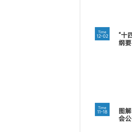
Time
“十
12-02
纲要
Time
图解
11-18
会公