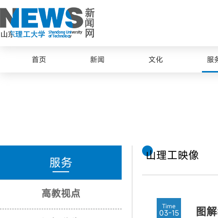
首页
新闻
文化
服
山理工映像
服务
高教视点
Time
图解
03-15