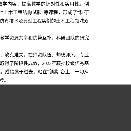
教学内容，提高教学的针对性和实用性。例
“土木工程结构试验”等课程，形成了“科研
拟仿真技术及典型工程实例的土木工程领域双
【团队风采】建筑工程教研室:“建”民之安居 “筑”国之栋梁1
/
02
教学资源共享和优势互补，科研团队的研究
，攻克难关，在师资队伍、师德师风、专业
得了阶段性成效，2023年获批校级优秀基
。成绩属于过去，站在“领奖”台上，一切从
登。