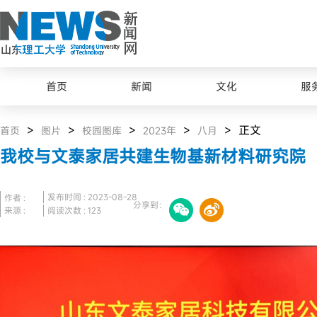
原
图
首页
新闻
文化
服
>
>
>
>
> 正文
首页
图片
校园图库
2023年
八月
我校与文泰家居共建生物基新材料研究院
发布时间 : 2023-08-28
作者 :
分享到：
来源 :
阅读次数 :
123
最美山理工