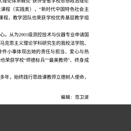
义理论体系概论”获评全省学校思想政治理论
流课程（实践类），“新时代中国特色社会主
课程，教学团队也荣获学校优秀基层教学组
。从为2001级测控技术与仪器专业申请国
马克思主义理论学科研究生的我校法学院、
【良师风范】张慎霞：用有温度有深度的思政金课铸魂育人1
/
0
一件件小事体现出她的责任与担当、爱心与热
荣获学校“师德标兵”“最美教师”、终身成
0多年，始终践行思政课教师立德树人使命，
编辑：范卫波