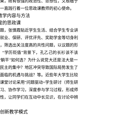
果，既有很强的政治性、思想性，又根植于
她一直践行着一位思政课教师的初心使命。
教学内容与方法
度的思政课
题，张慎霞贴近学生生活、结合学生专业讲
就业、保研、评优评先、奖助学金等切身利
，筛选出关注度高的共性问题，以议题的形
“学历贬值”背景下，孔乙己的长衫该不该
vs“躺平”如何选？为什么说党大还是法大是一
民主的集中？地区冲突导致国际局势发生了
面临的机遇与挑战？等。近些年大学生比较
课堂讨论采用“问题驱动+学生研讨（师生研
学习、协作学习，深度参与学习过程，形成师
性，让同学们在互动中长见识，在讨论中辨
创新教学模式