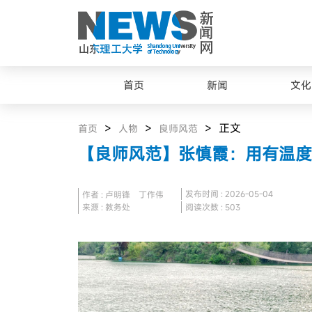
首页
新闻
文化
>
>
> 正文
首页
人物
良师风范
【良师风范】张慎霞：用有温度
发布时间 : 2026-05-04
作者 : 卢明锋 丁作伟
来源 : 教务处
阅读次数 :
503