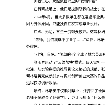
师者仁心，跨越数百公里的“云端毕设”
在科研战场上，他们是披荆斩棘的战士；在
2024年6月，当大多数学生都在准备毕业
因为身体原因，只能独自在家完成毕业设计。
焦虑、无助，甚至一度想要放弃。这是林培
“老师，我怕我毕不了业了……”深夜，林
条微信。
“别怕，我在。”简单的4个字成了林培英那
张玉春启动了“云端帮扶”模式。每天雷打
批注，从实验数据的推导到论文格式的规范，张
帮林培英完成参加乡村振兴创新创业大赛的作品
远程获取调研数据。
最终，林培英不仅顺利毕业，还捧回了全国
老师不仅教会了我做学问，更让我知道了什么是