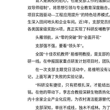
育人是高校的初心，也是支部工作的落脚点
双导师组制”，将思想引领与专业教育深度融合
项目实践驱动—工程应用提升”的特色培养模式
生深入田间地头和企业车间。近3年，支部党员
各类国家级奖励56项，真正实现了科研反哺教
头雁领航，从“零的突破”到“全面开花”
支部强不强，要看“领头羊”。
全国“十佳农机教师”易维明教授，是支部的
研一线。在申报国家重点研发计划项目时，团队
在一次支部主题党日活动中，易维明没有
记，上面写满了失败的实验记录。
“科研没有捷径，只有把根扎深，才能结出
铭。在他的带动下，李志合教授深耕生物质热化
内十余家企业产业化应用，为农村清洁能源替代
支部深知，单丝不成线，独木不成林。为了破