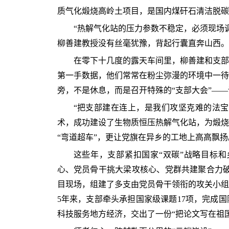
质气化煅烧高岭土项目，是国内煤矸石清洁脱碳
“热解气化站的压力参数不稳定，必须现场
柳善建教授没有丝毫犹豫，背起行囊直奔山西。
在零下十几度的露天车间里，柳善建和支部
第一手数据，他们常常在粉尘弥漫的环境中一待
旁，不是休息，而是召开特殊的“支部大会”—
“把支部建在连上，是我们攻坚克难的法宝
术，成功建设了生物质恒压热解气化站，为煅烧
“弯道超车”，更让党旗在异乡的工地上高高飘扬
这些年，支部紧扣国家“双碳”战略目标和
心、党员骨干挑大梁攻核心、党群共建聚合力破
目现场，组建了多支由党员骨干领衔的攻关小组
5年来，支部牵头承担国家级课题17项，完成
科技服务地方经济，交出了一份“把论文写在祖