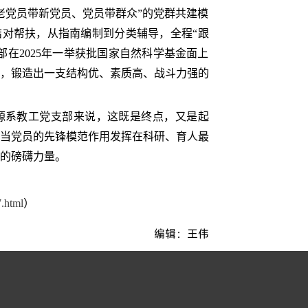
老党员带新党员、党员带群众”的党群共建模
结对帮扶，从指南编制到分类辅导，全程“跟
在2025年一举获批国家自然科学基金面上
破，锻造出一支结构优、素质高、战斗力强的
源系教工党支部来说，这既是终点，又是起
当党员的先锋模范作用发挥在科研、育人最
的磅礴力量。
.html
）
 向“实”而行 ——探寻山东理工大学能源系教工党支部的“先锋密
编辑：王伟