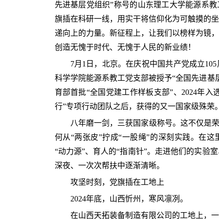
先进基层党组织”称号的山东理工大学能源系教
旗插在科研一线，用实干将信仰化为可触摸的坐
递向上的力量。新征程上，让我们以榜样为镜，
创造无愧于时代、无愧于人民的新业绩！
7月1日，北京。在庆祝中国共产党成立10
科学学院能源系教工党支部被授予“全国先进基层
育部首批“全国党建工作样板支部”、2024年入
行”专项行动团队之后，获得的又一国家级殊荣
八年磨一剑，三获国家级称号。这不仅是荣誉
何从“两张皮”拧成“一股绳”的深刻实践。在这
“动力源”、育人的“指南针”。走进他们的实验
深夜、一次次帮扶中逐渐清晰。
攻坚时刻，党旗插在工地上
2024年底，山西忻州，寒风凛冽。
在山西天拓装备制造有限公司的工地上，一