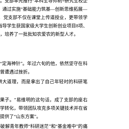
。支部率先推行“本科生导师制+研究生校企
。通过实施“基础能力筑基—创新思维拓展—
，党支部不仅在课堂上传道授业，更带领学
指导学生获国家级大学生创新创业项目8项、
学，培养了一批批知农爱农的新型人才。
“定海神针”。年过六旬的他，依然坚守在科
曾遭遇过挫折。
讲大道理，而是拿出了自己年轻时的科研笔
果子。”易维明的这句话，成了支部的座右
学转化，带领团队攻克多项关键技术并在省
提供了“山东方案”。
解青年教师“科研迷茫”和“基金难中”的痛