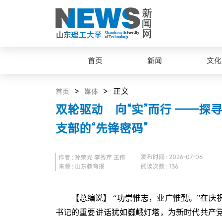
首页
新闻
文化
>
> 正文
首页
媒体
双轮驱动 向“实”而行 ——探
支部的“先锋密码”
发布时间 : 2026-07-06
作者 : 孙荣光 李秀芹 王伟
来源 : 山东教育报
阅读次数 :
136
【总编说】 “功崇惟志，业广惟勤。”在庆
书记的重要讲话犹如巍峨灯塔，为新时代共产党