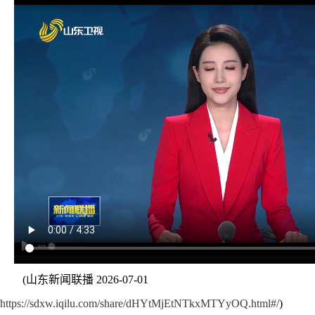
(山东新闻联播 2026-07-01
https://sdxw.iqilu.com/share/dHYtMjEtNTkxMTYyOQ.html#/
)