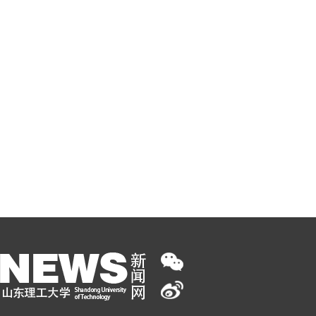
坚定信心 接续奋斗 不断创造无愧于时代和人民的新业
绩【习近平总书记在庆祝中国共产党成立105周年大会