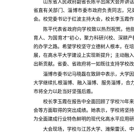
山东省人民政府副省长陈平出席大会并讲话
省直有关部门、淄博市委市政府负责同志，兄
会。校党委书记于红波主持大会，校长李玉霞作
陈平代表省政府向学校致以热烈祝贺。他指
育人、为国育才”初心，聚力科研兴校、深耕产
的办学之路。希望学校坚守立德树人根本，在培
展，在高水平大学建设上实现新提升；主动融入
出新贡献。省委、省政府将一如既往支持学校改
淄博市委书记马晓磊在致辞中表示，大学因
大学继续扎根淄博、融入淄博、服务淄博，合力
市将全力以赴当好坚强后盾。
校长李玉霞在报告中全面回顾了学校70年
会等方面取得的突出成绩。她表示，学校将坚持
为全面建成行业特色鲜明的现代化高水平应用研
大会现场，学校与江苏大学、潍柴雷沃、中