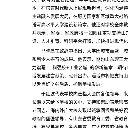
本，在培育时代新人上展现新担当；深化内涵特
主动融入发展大局，在服务国家和区域重大战略
谱写高水平大学建设新篇章。他还对学校全体教
并表示，省委、省政府将一如既往重视支持山
设、人才引育、科研平台打造，加快推进现代化
马晓磊在致辞中指出，大学因城市而盛，城
系列令人振奋的成果。他表示，期盼山东理工大
力谱写“工科强校+工业名城”的崭新篇章；期
博发展建言献策、献计出力。淄博市将把支持山
以赴当好坚强后盾、护航学校发展。
于红波代表学校向莅临大会的各位领导、来
长期以来给予学校的关心、支持和帮助表示崇高
老同志、海内外广大校友致以诚挚问候和美好祝
政府的坚强领导，有山东省委教育工委、省教育
持，有兄弟高校、各界朋友、广大校友的倾情助