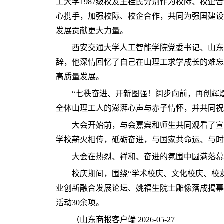
工大学1987级校友王桂民分别作为校际、校企
心携手，加强校际、校企合作，共同为强国建设
发展贡献更大力量。
西安交通大学人工智能学院党委书记、山东理
辞，他深情回忆了自己在山理工求学成长的难忘
高质量发展。
“七秩奋进、开新图强！阔步向前，再创辉
全体山理工人的澎湃心声与赤子情怀，并共同祝
大会开始前，与会嘉宾和师生共同观看了宣
学校薪火相传，砥砺奋进，与国家共命运、与时
大会在热烈、祥和、奋进的氛围中圆满落幕
校庆期间，围绕“学术校庆、文化校庆、校
业创新融合发展论坛、姚福生院士雕像落成揭幕
活动30余项。
（山东商报客户端 2026-05-27