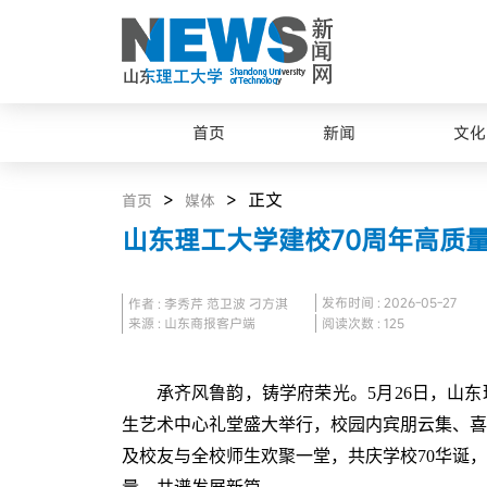
首页
新闻
文化
>
> 正文
首页
媒体
山东理工大学建校70周年高质
发布时间 : 2026-05-27
作者 : 李秀芹 范卫波 刁方淇
来源 : 山东商报客户端
阅读次数 :
125
承齐风鲁韵，铸学府荣光。5月26日，山东
生艺术中心礼堂盛大举行，校园内宾朋云集、喜
及校友与全校师生欢聚一堂，共庆学校70华诞