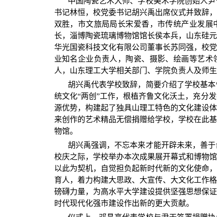
中国陶瓷艺术大师、学校美术学院创始人尹
书记林恒，校党委书记胡兴禹出席仪式并致辞，
双胜，市文旅局局长宋爱香，市传统产业发展
长，淄博陶瓷琉璃博物馆馆长侯本兵，山东硅元
华光国瓷科技文化有限公司董事长苏同强，校党
业知名企业负责人，陶瓷、摄影、绘画等艺术
人，山东理工大学相关部门、学院负责人及师生
胡兴禹代表学校致辞，简要介绍了学校基本
统文化“两创”工作，根植齐鲁文化沃土，充分
源优势，构建起了独具山理工特色的文化建设体
来创作的艺术精品无偿捐赠给学校，学校在此基
物馆。
胡兴禹强调，不忘本来才能开辟未来，善于
校庆之际，学校举办本次成果展开幕式和博物馆
以此为契机，自觉担负起新时代新的文化使命，
育人，着力构建大思政、大宣传、大文化工作格
磅礴力量，为高水平大学建设提供坚强思想保证
时代现代化强市建设作出新的更大贡献。