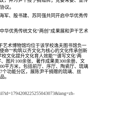
议，并为尹干授予捐赠牌；党委常委、宣传
协议。
海军、殷书建、苏同强共同开启中华优秀传
中华优秀传统文化“两创”成果展和尹干艺术
尹干艺术博物馆均位于该学校逸夫图书馆负一
担使命”“构筑以齐文化为核心的文化传承创新
质学校文化提升文化育人效能”“谱写文化‘两
字、图片100余张、著作成果类300余册、文
00平方米，包括前厅、序厅、陶瓷厅、琉璃
7个功能分区，展陈尹干捐赠的琉璃、丝
精品。
detail?id=1794208225255043073&lang=zh-