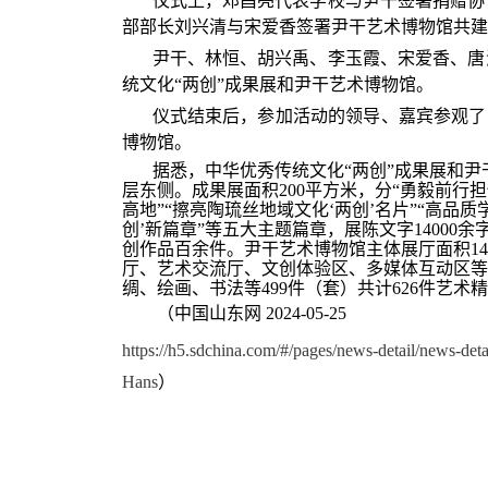
仪式上，邓昌亮代表学校与尹干签署捐赠协
部部长刘兴清与宋爱香签署尹干艺术博物馆共建
尹干、林恒、胡兴禹、李玉霞、宋爱香、唐
统文化“两创”成果展和尹干艺术博物馆。
仪式结束后，参加活动的领导、嘉宾参观了
博物馆。
据悉，中华优秀传统文化“两创”成果展和
层东侧。成果展面积200平方米，分“勇毅前行
高地”“擦亮陶琉丝地域文化‘两创’名片”“高品
创’新篇章”等五大主题篇章，展陈文字14000余
创作品百余件。尹干艺术博物馆主体展厅面积14
厅、艺术交流厅、文创体验区、多媒体互动区等
绸、绘画、书法等499件（套）共计626件艺术
（中国山东网 2024-05-25
https://h5.sdchina.com/#/pages/news-detail/news-
Hans
）