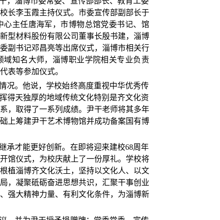
干，淄博市委常委、宣传部部长、教育工委
校长李玉霞主持仪式。市委宣传部副部长于
中心主任唐海军，市博物总馆党委书记、馆
新型材料股份有限公司董事长殷书建，淄博
委副书记邓昌亮等出席仪式，淄博市相关行
领域知名大师，淄博职业学院相关专业负责
代表等参加仪式。
情况。他说，学校始终高度重视中华优秀传
发挥得天独厚的地域传统文化特别是齐文化资
系，取得了一系列成绩。尹干老师将其多年
础上筹建尹干艺术博物馆并成功备案国有博
继承才能更好创新。在即将迎来建校68周年
开馆仪式，为校庆献上了一份厚礼。学校将
根植淄博齐文化沃土，坚持以文化人、以文
局，凝聚砥砺奋进思想共识，汇聚干事创业
、强大精神力量、有利文化条件，为淄博新