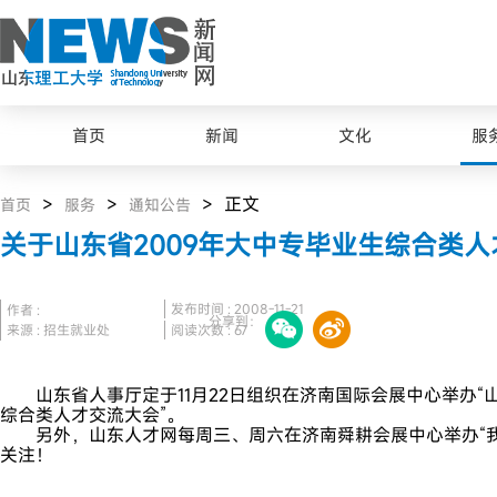
首页
新闻
文化
服
>
>
> 正文
首页
服务
通知公告
关于山东省2009年大中专毕业生综合类
发布时间 : 2008-11-21
作者 :
分享到：
来源 : 招生就业处
阅读次数 :
67
山东省人事厅定于11月22日组织在济南国际会展中心举办“山
综合类人才交流大会”。
另外，山东人才网每周三、周六在济南舜耕会展中心举办“我
关注！
最美