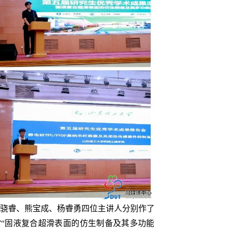
骁睿、熊宝成、杨睿勇四位主讲人分别作了
究”“固液复合超滑表面的仿生制备及其多功能