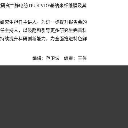
究”“静电纺TPU/PVDF基纳米纤维膜及其
名研究生担任主讲人。为进一步提升报告会的
任主持人，以鼓励和引导更多研究生完善科
持续提升科研创新能力，为全面推进特色鲜
我校第五届研究生优秀学术成果报告会开讲1
/
03
编辑：范卫波 编审：王伟