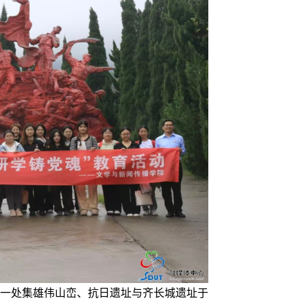
一处集雄伟山峦、抗日遗址与齐长城遗址于