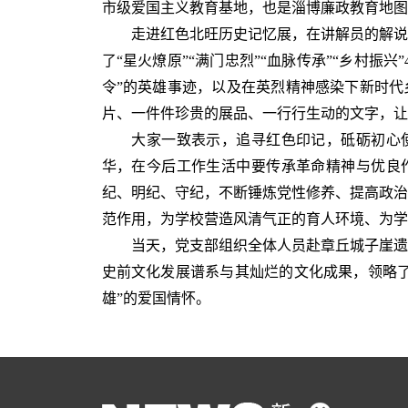
市级爱国主义教育基地，也是淄博廉政教育地图
走进红色北旺历史记忆展，在讲解员的解说
了“星火燎原”“满门忠烈”“血脉传承”“乡村振
令”的英雄事迹，以及在英烈精神感染下新时代
片、一件件珍贵的展品、一行行生动的文字，让
大家一致表示，追寻红色印记，砥砺初心使
华，在今后工作生活中要传承革命精神与优良
纪、明纪、守纪，不断锤炼党性修养、提高政治
范作用，为学校营造风清气正的育人环境、为学
当天，党支部组织全体人员赴章丘城子崖遗
史前文化发展谱系与其灿烂的文化成果，领略了
雄”的爱国情怀。