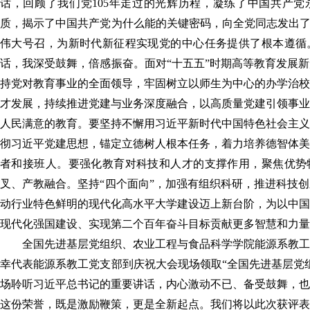
话，回顾了我们党105年走过的光辉历程，凝练了中国共产党
质，揭示了中国共产党为什么能的关键密码，向全党同志发出了
伟大号召，为新时代新征程实现党的中心任务提供了根本遵循
话，我深受鼓舞，倍感振奋。面对“十五五”时期高等教育发展
持党对教育事业的全面领导，牢固树立以师生为中心的办学治校
才发展，持续推进党建与业务深度融合，以高质量党建引领事业
人民满意的教育。要坚持不懈用习近平新时代中国特色社会主义
彻习近平党建思想，锚定立德树人根本任务，着力培养德智体美
者和接班人。要强化教育对科技和人才的支撑作用，聚焦优势
叉、产教融合。坚持“四个面向”，加强有组织科研，推进科技
动行业特色鲜明的现代化高水平大学建设迈上新台阶，为以中国
现代化强国建设、实现第二个百年奋斗目标贡献更多智慧和力量
全国先进基层党组织、农业工程与食品科学学院能源系教工
幸代表能源系教工党支部到庆祝大会现场领取“全国先进基层党
场聆听习近平总书记的重要讲话，内心激动不已、备受鼓舞，也
这份荣誉，既是激励鞭策，更是全新起点。我们将以此次获评表