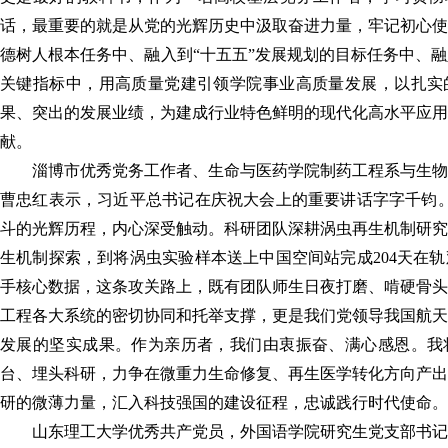
话，最重要的就是从党的光辉历史中汲取奋进力量，牢记初心使
德树人根本任务中、融入到“十五五”发展规划的目标任务中、
关键指标中，用高质量党建引领学院事业高质量发展，以扎实
果、突出的发展业绩，为建成行业特色鲜明的现代化高水平应用
献。
淄博市优秀党务工作者、生命与医药学院制药工程系与生物
曹忠红表示，
习近平总书记在庆祝大会上的重要讲话字字千钧。
斗的光辉历程，内心深受触动。科研团队深耕涡虫再生机制研究
生机制探索，到将涡虫实验样本送上中国空间站完成204天在
手核心数据，这条攻关路上，既有团队师生日夜打磨、啃硬骨头
工程各大系统的密切协同和托举支撑，更是我们党领导我国航天
发展的坚实成果。作为亲历者，我们由衷振奋、满心感恩。我
台、埋头科研，力争在微重力生命修复、再生医学转化方向产出
研的微薄力量，汇入科技强国的建设征程，忠诚践行时代使命。
山东理工大学优秀共产党员，外国语学院研究生党支部书记