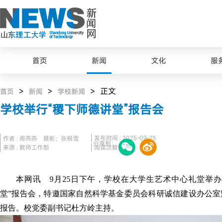
首页
新闻
文化
服
>
>
> 正文
首页
新闻
学校新闻
学校举行“稷下师德讲堂”报告会
发布时间 : 2025-09-25
作者 : 周燕燕 摄影；张枫雪
分享到：
来源 : 教师工作部
阅读次数 :
551
本网讯 9月25日下午，学校在大学生艺术中心礼堂举办2
堂”报告会，特邀国家自然科学基金委员会科研诚信建设办公室
报告。校党委副书记杜方岭主持。
最美